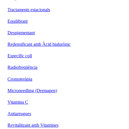
Tractaments estacionals
Equilibrant
Despigmentant
Redensificant amb Àcid hialurònic
Específic coll
Radiofreqüència
Cromoteràpia
Microneedling (Dermapen)
Vitamina C
Antiarrugues
Revitalitzant amb Vitamines